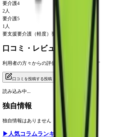
要介護4
2
人
要介護5
1
人
要支援
要介護（軽度）
要介護（重度）
口コミ・レビュー
利用者の方々からの評価をご覧いただけます
口コミを投稿する
投稿
読み込み中...
独自情報
独自情報はありません
▶
人気コラムランキング