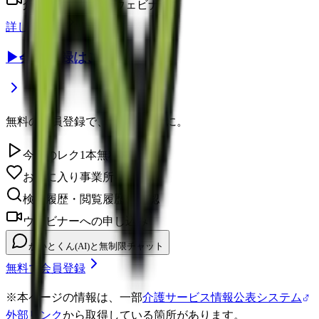
介護のプロによるウェビナー
詳しく見る
▶
会員登録はこちら
無料の会員登録で、さらに便利に。
今日のレク1本無料視聴
お気に入り事業所を保存
検索履歴・閲覧履歴の確認
ウェビナーへの申し込み
かいとくん(AI)と無制限チャット
無料で会員登録
※
本ページの情報は、一部
介護サービス情報公表システム
外部リンク
から取得している箇所があります。