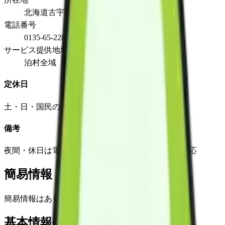
北海道古宇郡泊村大字茅沼村５００番地の２
電話番号
0135-65-2280
サービス提供地域
泊村全域
定休日
土・日・国民の祝日・12月31日～1月5日
備考
夜間・休日は電話転送、必要時担当者へ連絡入り対応
簡易情報
簡易情報はありません
基本情報(詳細)