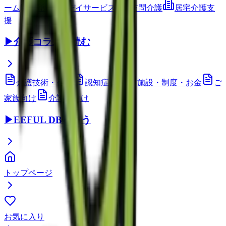
ーム
通所介護(デイサービス)
訪問介護
居宅介護支
援
▶
介護コラムを読む
介護技術・ケア
認知症ケア
施設・制度・お金
ご
家族向け
介護職向け
▶
EEFUL DBを使う
トップページ
お気に入り