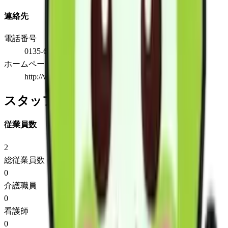
連絡先
電話番号
0135-65-2280
ホームページ
http://www.vill.tomari.hokkaido.jp
スタッフ情報
従業員数
2
総従業員数
0
介護職員
0
看護師
0