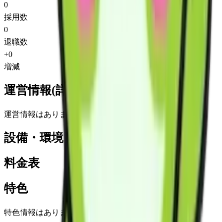
0
採用数
0
退職数
+
0
増減
運営情報(詳細)
運営情報はありません
設備・環境
料金表
特色
特色情報はありません