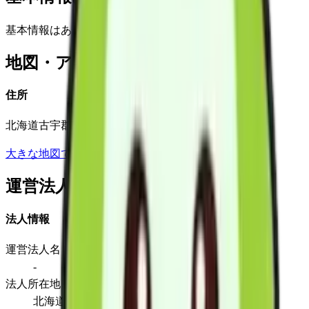
基本情報はありません
地図・アクセス
住所
北海道古宇郡泊村大字茅沼村５００番地の２
大きな地図で見る
運営法人
法人情報
運営法人名
-
法人所在地
北海道古宇郡泊村大字茅沼村５００番地の２