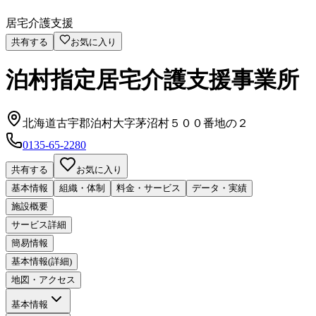
居宅介護支援
共有する
お気に入り
泊村指定居宅介護支援事業所
北海道古宇郡泊村大字茅沼村５００番地の２
0135-65-2280
共有する
お気に入り
基本情報
組織・体制
料金・サービス
データ・実績
施設概要
サービス詳細
簡易情報
基本情報(詳細)
地図・アクセス
基本情報