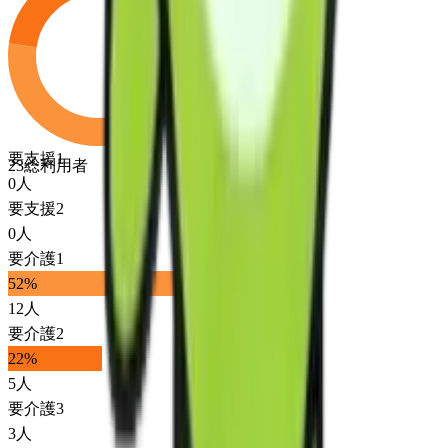
要支援1
23
総利用者
0
人
要支援2
0
人
要介護1
52
%
12
人
要介護2
22
%
5
人
要介護3
3
人