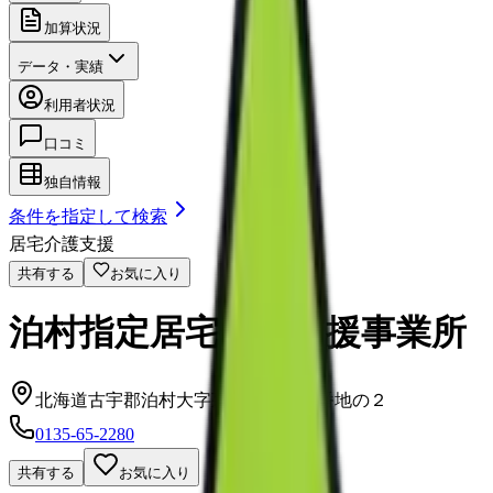
加算状況
データ・実績
利用者状況
口コミ
独自情報
条件を指定して検索
居宅介護支援
共有する
お気に入り
泊村指定居宅介護支援事業所
北海道古宇郡泊村大字茅沼村５００番地の２
0135-65-2280
共有する
お気に入り