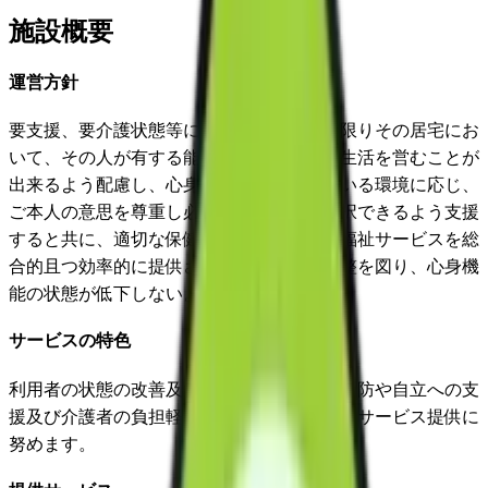
施設概要
運営方針
要支援、要介護状態等になった方が可能な限りその居宅にお
いて、その人が有する能力に応じ自立した生活を営むことが
出来るよう配慮し、心身の状態や置かれている環境に応じ、
ご本人の意思を尊重し必要なサービスを選択できるよう支援
すると共に、適切な保健医療サービス及び福祉サービスを総
合的且つ効率的に提供されるように連絡調整を図り、心身機
能の状態が低下しないように支援を行う。
サービスの特色
利用者の状態の改善及び悪化の防止、介護予防や自立への支
援及び介護者の負担軽減等に十分に配慮したサービス提供に
努めます。