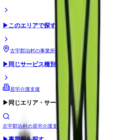
▶
このエリアで探す
古宇郡泊村
の事業所
北海道
の事業所
▶
同じサービス種別
居宅介護支援
▶
同じエリア・サービス種別
古宇郡泊村
の
居宅介護支援
▶
事業所を探す