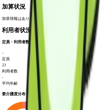
加算状況
加算情報はありません
利用者状況
定員・利用者数
-
定員
23
利用者数
-
平均年齢
要介護度分布