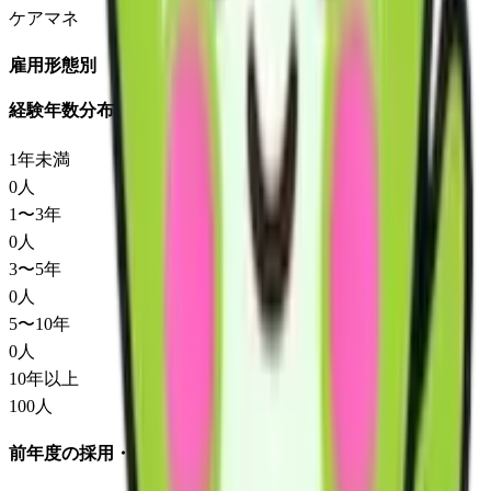
ケアマネ
雇用形態別
経験年数分布
1年未満
0
人
1〜3年
0
人
3〜5年
0
人
5〜10年
0
人
10年以上
100
人
前年度の採用・退職