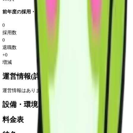
前年度の採用・退職
0
採用数
0
退職数
+
0
増減
運営情報(詳細)
運営情報はありません
設備・環境
料金表