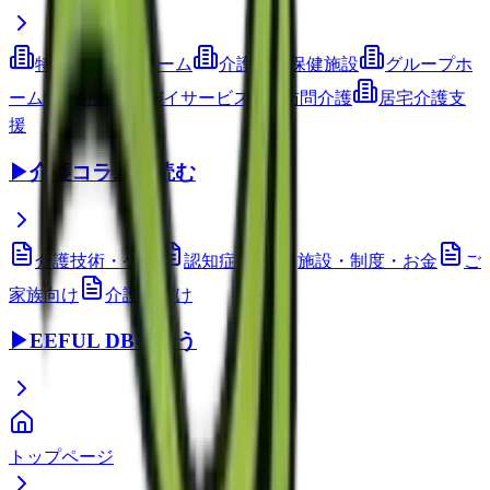
特別養護老人ホーム
介護老人保健施設
グループホ
ーム
通所介護(デイサービス)
訪問介護
居宅介護支
援
▶
介護コラムを読む
介護技術・ケア
認知症ケア
施設・制度・お金
ご
家族向け
介護職向け
▶
EEFUL DBを使う
トップページ