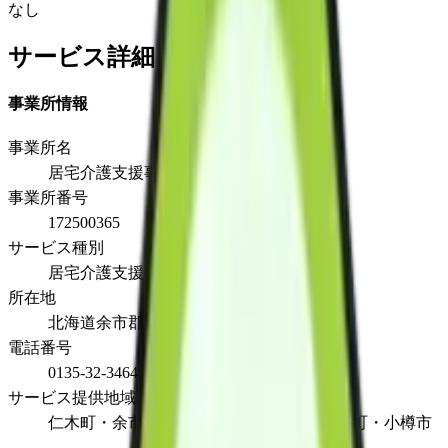
なし
サービス詳細
事業所情報
事業所名
居宅介護支援事業所みはら
事業所番号
172500365
サービス種別
居宅介護支援
所在地
北海道余市郡仁木町北町６丁目37-32
電話番号
0135-32-3464
サービス提供地域
仁木町・余市町・赤井川村・古平町・積丹町・小樽市