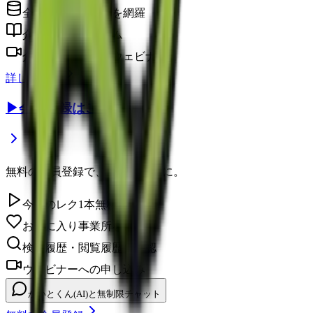
全国の介護事業所を網羅
介護に役立つコラム
介護のプロによるウェビナー
詳しく見る
▶
会員登録はこちら
無料の会員登録で、さらに便利に。
今日のレク1本無料視聴
お気に入り事業所を保存
検索履歴・閲覧履歴の確認
ウェビナーへの申し込み
かいとくん(AI)と無制限チャット