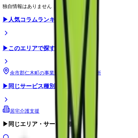
独自情報はありません
▶
人気コラムランキング
▶
このエリアで探す
余市郡仁木町
の事業所
北海道
の事業所
▶
同じサービス種別
居宅介護支援
▶
同じエリア・サービス種別