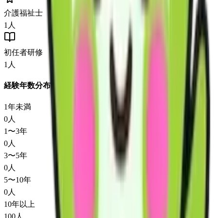
介護福祉士
1
人
初任者研修
1
人
経験年数分布
1年未満
0
人
1〜3年
0
人
3〜5年
0
人
5〜10年
0
人
10年以上
100
人