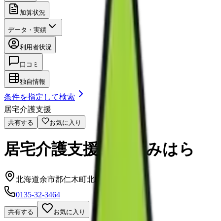
加算状況
データ・実績
利用者状況
口コミ
独自情報
条件を指定して検索
居宅介護支援
共有する
お気に入り
居宅介護支援事業所みはら
北海道余市郡仁木町北町６丁目37-32
0135-32-3464
共有する
お気に入り