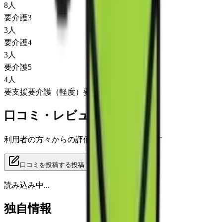
8
人
要介護3
3
人
要介護4
3
人
要介護5
4
人
要支援
要介護（軽度）
要介護（重度）
口コミ・レビュー
利用者の方々からの評価をご覧いただけます
口コミを投稿する
投稿
読み込み中...
独自情報