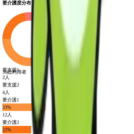
要介護度分布
要支援1
36
総利用者
2
人
要支援2
4
人
要介護1
33
%
12
人
要介護2
22
%