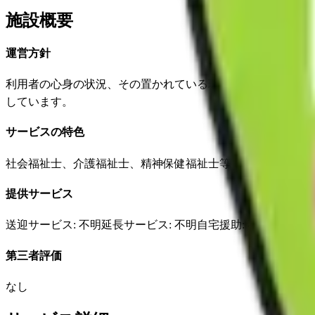
施設概要
運営方針
利用者の心身の状況、その置かれている環境等に応じて、利
しています。
サービスの特色
社会福祉士、介護福祉士、精神保健福祉士等それぞれの資格
提供サービス
送迎サービス
: 不明
延長サービス
: 不明
自宅援助
: 不明
✓
損害
第三者評価
なし