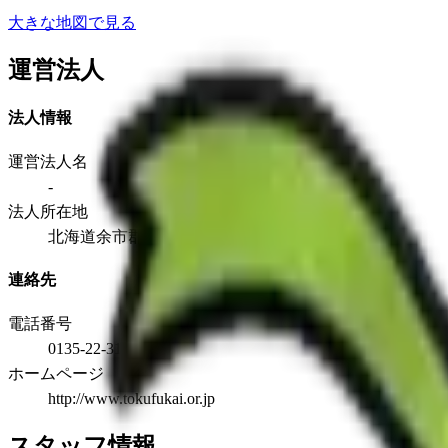
大きな地図で見る
運営法人
法人情報
運営法人名
-
法人所在地
北海道余市郡余市町沢町５丁目７７番地
連絡先
電話番号
0135-22-3115
ホームページ
http://www.tokufukai.or.jp
スタッフ情報