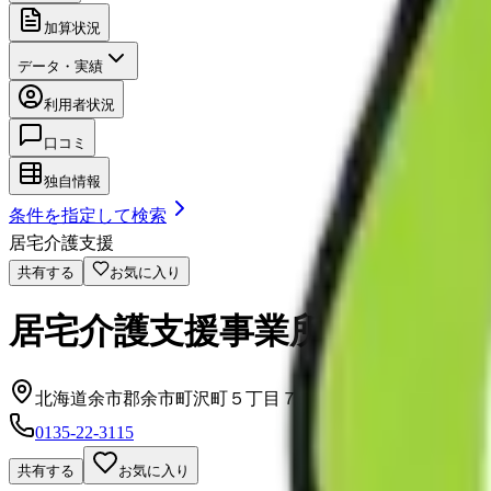
加算状況
データ・実績
利用者状況
口コミ
独自情報
条件を指定して検索
居宅介護支援
共有する
お気に入り
居宅介護支援事業所かるな
北海道余市郡余市町沢町５丁目７７番地
0135-22-3115
共有する
お気に入り