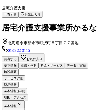
居宅介護支援
共有する
お気に入り
居宅介護支援事業所かるな
北海道余市郡余市町沢町５丁目７７番地
0135-22-3115
共有する
お気に入り
基本情報
組織・体制
料金・サービス
データ・実績
施設概要
サービス詳細
簡易情報
基本情報(詳細)
地図・アクセス
基本情報