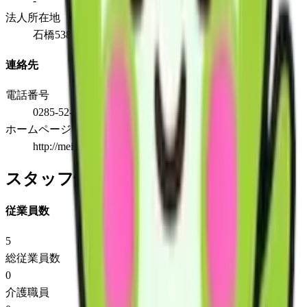
-
法人所在地
石橋538-3
連絡先
電話番号
0285-52-0661
ホームページ
http://meikeisangyo.jp/
スタッフ情報
従業員数
5
総従業員数
0
介護職員