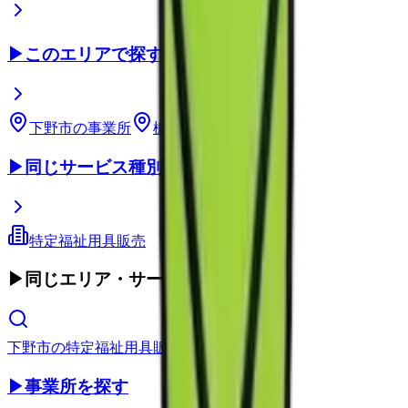
▶
このエリアで探す
下野市
の事業所
栃木県
の事業所
▶
同じサービス種別
特定福祉用具販売
▶
同じエリア・サービス種別
下野市
の
特定福祉用具販売
▶
事業所を探す