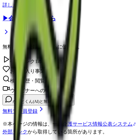
詳しく見る
▶
会員登録はこちら
無料の会員登録で、さらに便利に。
今日のレク1本無料視聴
お気に入り事業所を保存
検索履歴・閲覧履歴の確認
ウェビナーへの申し込み
かいとくん(AI)と無制限チャット
無料で会員登録
※
本ページの情報は、一部
介護サービス情報公表システム
外部リンク
から取得している箇所があります。