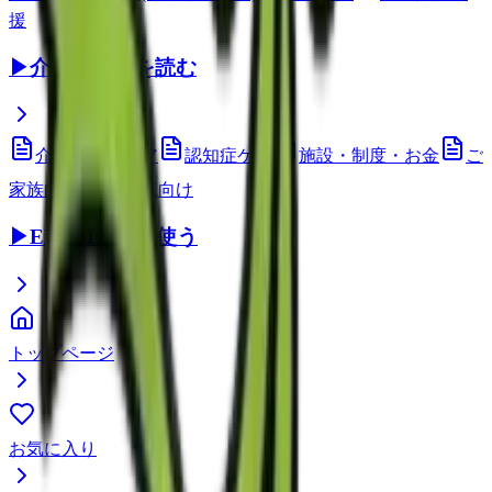
援
▶
介護コラムを読む
介護技術・ケア
認知症ケア
施設・制度・お金
ご
家族向け
介護職向け
▶
EEFUL DBを使う
トップページ
お気に入り