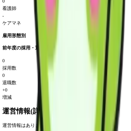
0
看護師
-
ケアマネ
雇用形態別
前年度の採用・退職
0
採用数
0
退職数
+
0
増減
運営情報(詳細)
運営情報はありません