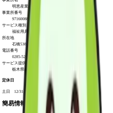
明恵産業株式会社
事業所番号
971600887
サービス種別
福祉用具販売
所在地
石橋538-3
電話番号
0285-52-0661
サービス提供地域
栃木県全域
定休日
土日 12/31-1/3
簡易情報