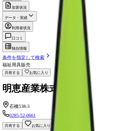
加算状況
データ・実績
利用者状況
口コミ
独自情報
条件を指定して検索
福祉用具販売
共有する
お気に入り
明恵産業株式会社
石橋538-3
0285-52-0661
共有する
お気に入り