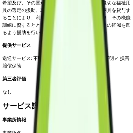
希望及び、その置かれている環境等を踏まえた適切な福祉用
具の選定の援助、取付け、調整等を行い、福祉用具を貸与す
ることにより、利用者の日常生活上の便宜を図り、その機能
訓練に資するとともに利用者を介護する者の負担の軽減を図
るよう援助を行います。
提供サービス
送迎サービス
: 不明
延長サービス
: 不明
自宅援助
: 不明
✓
損害
賠償保険
第三者評価
なし
サービス詳細
事業所情報
事業所名