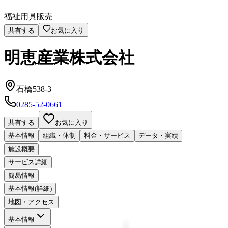
福祉用具販売
共有する
お気に入り
明恵産業株式会社
石橋538-3
0285-52-0661
共有する
お気に入り
基本情報
組織・体制
料金・サービス
データ・実績
施設概要
サービス詳細
簡易情報
基本情報(詳細)
地図・アクセス
基本情報