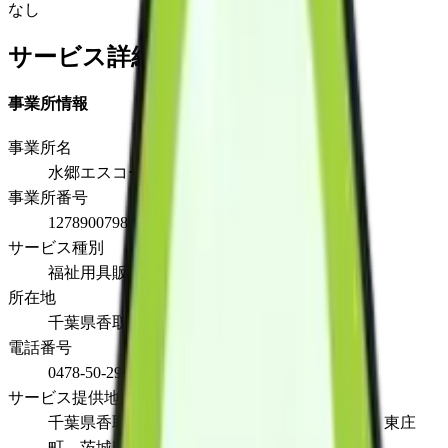
なし
サービス詳細
事業所情報
事業所名
水郷エスコート
事業所番号
1278900798
サービス種別
福祉用具販売
所在地
千葉県香取市北2-14-2笹本ビル201
電話番号
0478-50-2929
サービス提供地域
千葉県香取市、神崎町、成田市（大栄地区）、東庄
町、茨城県稲敷市、潮来市、河内町、行方市