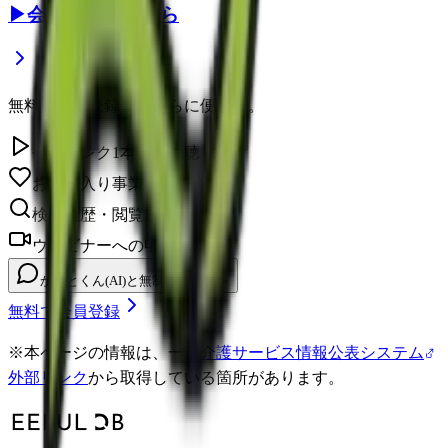
▶
会員登録はこちら
無料の会員登録で、さらに便利に。
今日のレク1本無料視聴
お気に入り事業所を保存
検索履歴・閲覧履歴の確認
ウェビナーへの申し込み
かいとくん(AI)と無制限チャット
無料で会員登録
※
本ページの情報は、一部
介護サービス情報公表システム
外部リンク
から取得している箇所があります。