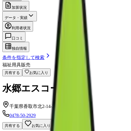
加算状況
データ・実績
利用者状況
口コミ
独自情報
条件を指定して検索
福祉用具販売
共有する
お気に入り
水郷エスコート
千葉県香取市北2-14-2笹本ビル201
0478-50-2929
共有する
お気に入り