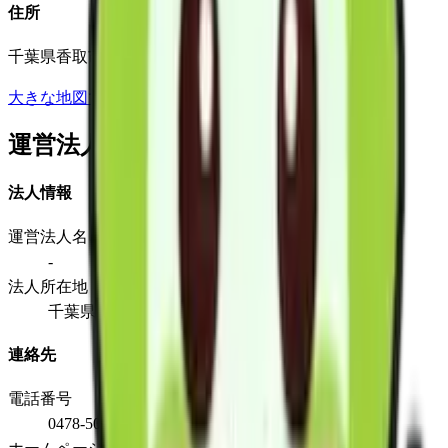
住所
千葉県香取市北2-14-2笹本ビル201
大きな地図で見る
運営法人
法人情報
運営法人名
-
法人所在地
千葉県香取市北2-14-2笹本ビル201
連絡先
電話番号
0478-50-2929