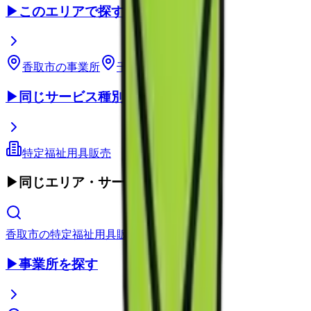
▶
このエリアで探す
香取市
の事業所
千葉県
の事業所
▶
同じサービス種別
特定福祉用具販売
▶
同じエリア・サービス種別
香取市
の
特定福祉用具販売
▶
事業所を探す