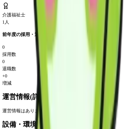
介護福祉士
1
人
前年度の採用・退職
0
採用数
0
退職数
+
0
増減
運営情報(詳細)
運営情報はありません
設備・環境