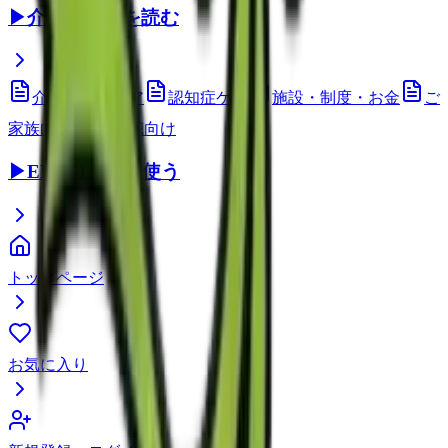
▶
介護コラムを読む
介護技術・ケア
認知症ケア
施設・制度・お金
ご
家族向け
介護職向け
▶
EEFUL DBを使う
トップページ
お気に入り