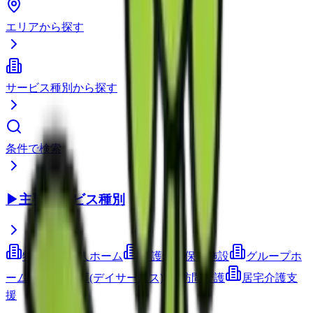
エリアから探す
サービス種別から探す
条件で検索
▶
主要サービス種別
特別養護老人ホーム
介護老人保健施設
グループホ
ーム
通所介護(デイサービス)
訪問介護
居宅介護支
援