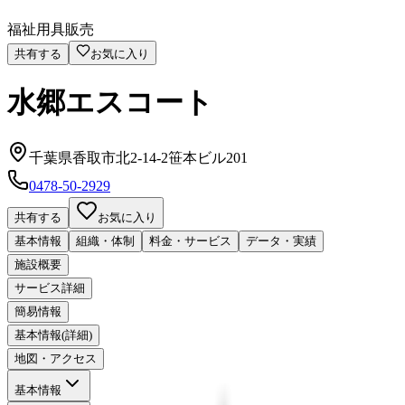
福祉用具販売
共有する
お気に入り
水郷エスコート
千葉県香取市北2-14-2笹本ビル201
0478-50-2929
共有する
お気に入り
基本情報
組織・体制
料金・サービス
データ・実績
施設概要
サービス詳細
簡易情報
基本情報(詳細)
地図・アクセス
基本情報