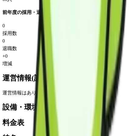
前年度の採用・退職
0
採用数
0
退職数
+
0
増減
運営情報(詳細)
運営情報はありません
設備・環境
料金表