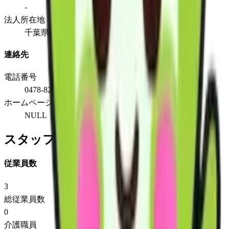
-
法人所在地
千葉県香取市小見川906
連絡先
電話番号
0478-82-3007
ホームページ
NULL
スタッフ情報
従業員数
3
総従業員数
0
介護職員