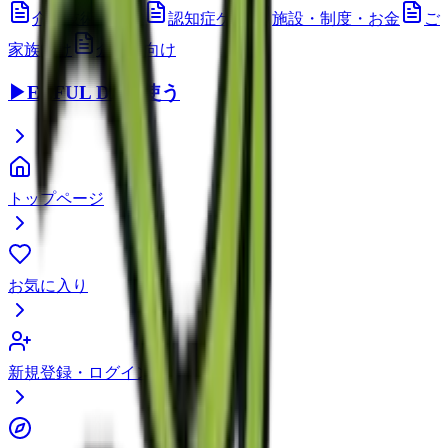
介護技術・ケア
認知症ケア
施設・制度・お金
ご
家族向け
介護職向け
▶
EEFUL DBを使う
トップページ
お気に入り
新規登録・ログイン