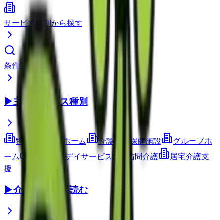
サービス種別から探す
条件で検索
▶
主要サービス種別
特別養護老人ホーム
介護老人保健施設
グループホ
ーム
通所介護(デイサービス)
訪問介護
居宅介護支
援
▶
介護コラムを読む