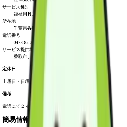
サービス種別
福祉用具販売
所在地
千葉県香取市小見川906
電話番号
0478-82-3007
サービス提供地域
香取市、香取郡東庄町
定休日
土曜日・日曜日・祭日・12月29日から１月３日
備考
電話にて２４時間 常時連絡が可能な体制
簡易情報