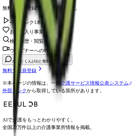
無料の会員登録で、さらに便利に。
今日のレク1本無料視聴
お気に入り事業所を保存
検索履歴・閲覧履歴の確認
ウェビナーへの申し込み
かいとくん(AI)と無制限チャット
無料で会員登録
※
本ページの情報は、一部
介護サービス情報公表システム
外部リンク
から取得している箇所があります。
AIで介護をもっとわかりやすく。
全国22万件以上の介護事業所情報を掲載。