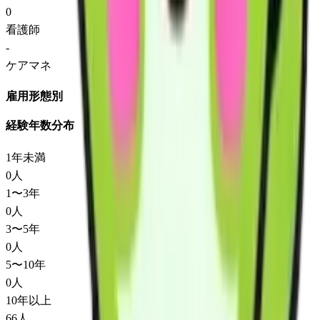
0
看護師
-
ケアマネ
雇用形態別
経験年数分布
1年未満
0
人
1〜3年
0
人
3〜5年
0
人
5〜10年
0
人
10年以上
66
人