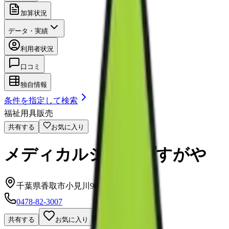
加算状況
データ・実績
利用者状況
口コミ
独自情報
条件を指定して検索
福祉用具販売
共有する
お気に入り
メディカルショップすがや
千葉県香取市小見川906
0478-82-3007
共有する
お気に入り