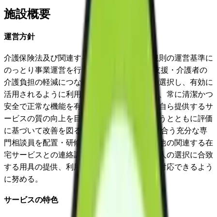
施設概要
運営方針
介護保険法及び関連する法律を遵守、施行規則の運営基準に
のっとり事業運営を行う。 要介護者の自立支援・介護者の
介護負担の軽減につながるような福祉用具を選択し、有効に
活用されるように利用者の立場にたって提供、常に清潔かつ
安全で正常な機能を有する福祉用具の供給、自ら提供するサ
ービスの質の向上を目指し常にその評価を行うとともに評価
に基づいて改善を図る。 サービス供給量に見合う充分な専
門相談員を配置・研修等による資質の向上、他の関連する在
宅サービスとの連絡調整を密にし、利用者本人の選択に合致
する用具の提供、利用者からの要望に適切に対応できるよう
に努める。
サービスの特色