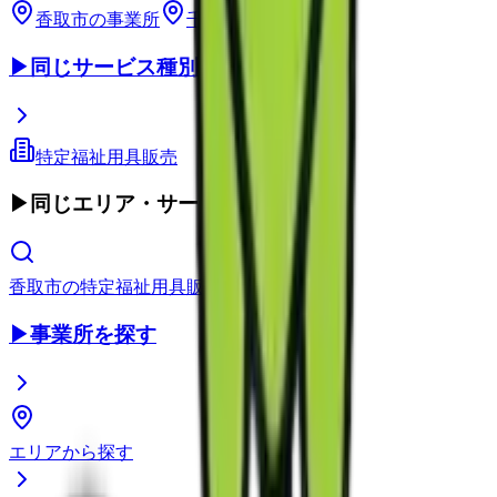
香取市
の事業所
千葉県
の事業所
▶
同じサービス種別
特定福祉用具販売
▶
同じエリア・サービス種別
香取市
の
特定福祉用具販売
▶
事業所を探す
エリアから探す