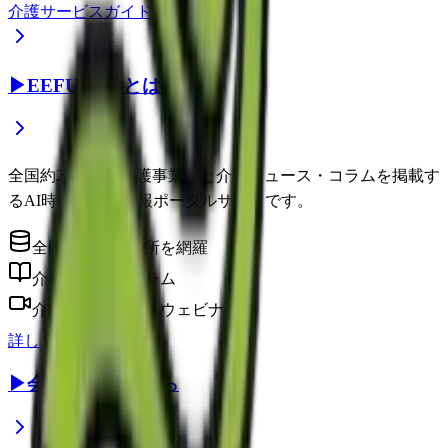
介護サービスガイド
▶
EEFUL DBとは？
全国約22万件の介護事業所と介護ニュース・コラムを掲載す
るAI時代の介護情報ポータルサイトです。
全国の介護事業所を網羅
介護に役立つコラム
介護のプロによるウェビナー
詳しく見る
▶
会員登録はこちら