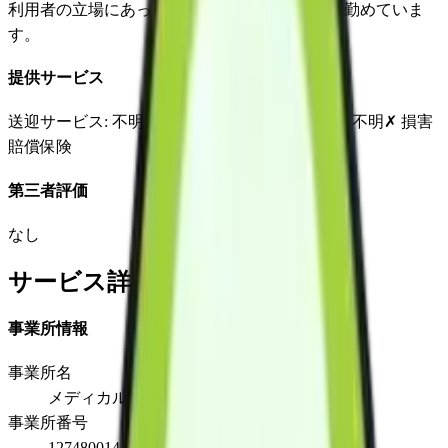
利用者の立場にあった福祉用具の選定・相談の勤めていま
す。
提供サービス
送迎サービス
: 不明
延長サービス
: 不明
自宅援助
: 不明
✗
損害
賠償保険
第三者評価
なし
サービス詳細
事業所情報
事業所名
メディカルショップすがや
事業所番号
1274800141