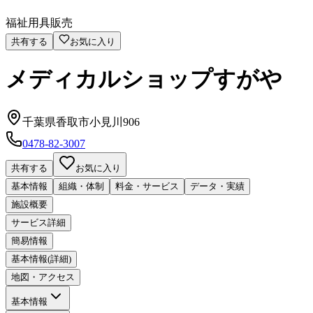
福祉用具販売
共有する
お気に入り
メディカルショップすがや
千葉県香取市小見川906
0478-82-3007
共有する
お気に入り
基本情報
組織・体制
料金・サービス
データ・実績
施設概要
サービス詳細
簡易情報
基本情報(詳細)
地図・アクセス
基本情報