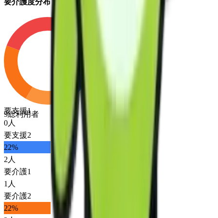
要介護度分布
要支援1
9
総利用者
0
人
要支援2
22
%
2
人
要介護1
1
人
要介護2
22
%