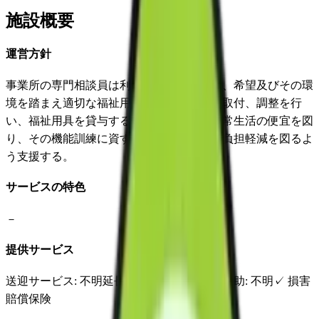
施設概要
運営方針
事業所の専門相談員は利用者の心身の状況、希望及びその環
境を踏まえ適切な福祉用具の選定の援助、取付、調整を行
い、福祉用具を貸与する事で、利用者の日常生活の便宜を図
り、その機能訓練に資すると共に介護者の負担軽減を図るよ
う支援する。
サービスの特色
－
提供サービス
送迎サービス
: 不明
延長サービス
: 不明
自宅援助
: 不明
✓
損害
賠償保険