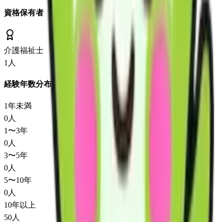
資格保有者
介護福祉士
1
人
経験年数分布
1年未満
0
人
1〜3年
0
人
3〜5年
0
人
5〜10年
0
人
10年以上
50
人