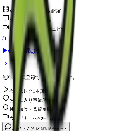
全国の介護事業所を網羅
介護に役立つコラム
介護のプロによるウェビナー
詳しく見る
▶
会員登録はこちら
無料の会員登録で、さらに便利に。
今日のレク1本無料視聴
お気に入り事業所を保存
検索履歴・閲覧履歴の確認
ウェビナーへの申し込み
かいとくん(AI)と無制限チャット