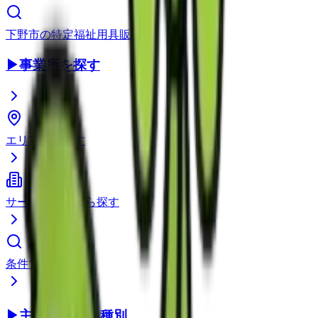
下野市
の
特定福祉用具販売
▶
事業所を探す
エリアから探す
サービス種別から探す
条件で検索
▶
主要サービス種別