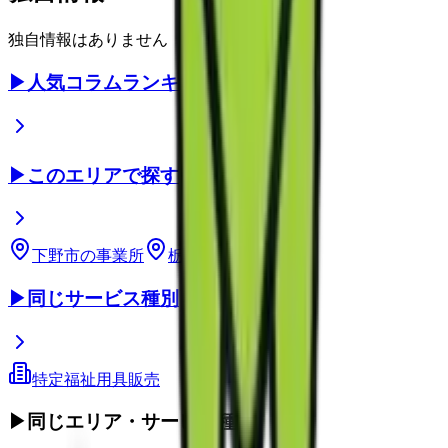
独自情報はありません
▶
人気コラムランキング
▶
このエリアで探す
下野市
の事業所
栃木県
の事業所
▶
同じサービス種別
特定福祉用具販売
▶
同じエリア・サービス種別