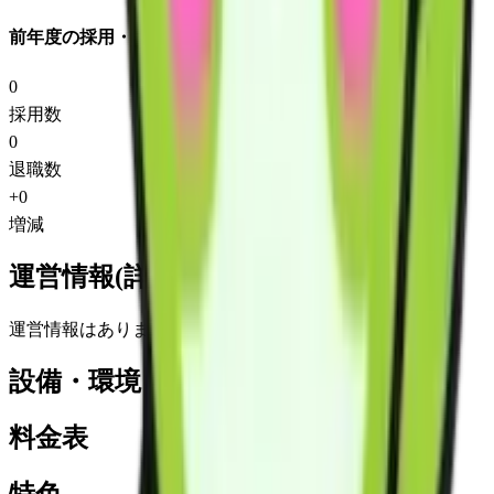
前年度の採用・退職
0
採用数
0
退職数
+
0
増減
運営情報(詳細)
運営情報はありません
設備・環境
料金表