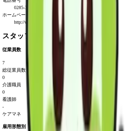
電話番号
0285-39-8100
ホームページ
http://www.f-pw.jp
スタッフ情報
従業員数
7
総従業員数
0
介護職員
0
看護師
-
ケアマネ
雇用形態別