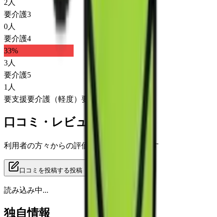
2
人
要介護3
0
人
要介護4
33
%
3
人
要介護5
1
人
要支援
要介護（軽度）
要介護（重度）
口コミ・レビュー
利用者の方々からの評価をご覧いただけます
口コミを投稿する
投稿
読み込み中...
独自情報