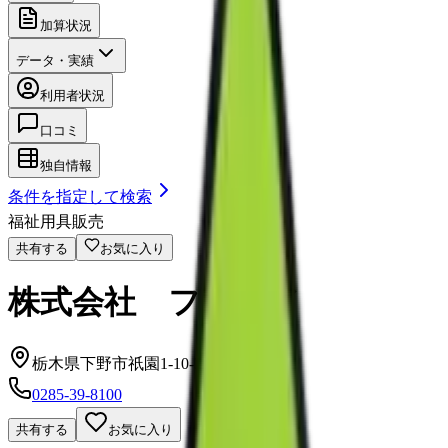
加算状況
データ・実績
利用者状況
口コミ
独自情報
条件を指定して検索
福祉用具販売
共有する
お気に入り
株式会社 フレンド
栃木県下野市祇園1-10-3 2階
0285-39-8100
共有する
お気に入り