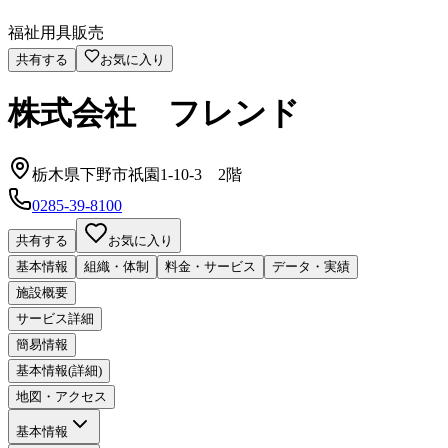
福祉用具販売
共有する
お気に入り
株式会社 フレンド
栃木県下野市祇園1-10-3 2階
0285-39-8100
共有する
お気に入り
基本情報
組織・体制
料金・サービス
データ・実績
施設概要
サービス詳細
簡易情報
基本情報(詳細)
地図・アクセス
基本情報