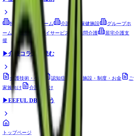
特別養護老人ホーム
介護老人保健施設
グループホ
ーム
通所介護(デイサービス)
訪問介護
居宅介護支
援
▶
介護コラムを読む
介護技術・ケア
認知症ケア
施設・制度・お金
ご
家族向け
介護職向け
▶
EEFUL DBを使う
トップページ