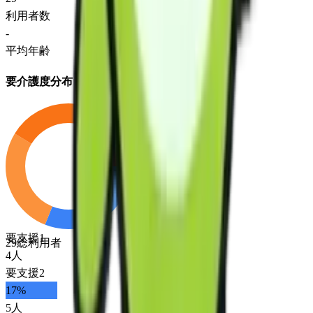
利用者数
-
平均年齢
要介護度分布
要支援1
29
総利用者
4
人
要支援2
17
%
5
人