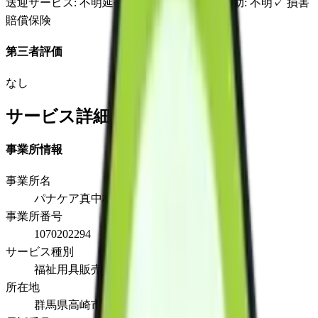
送迎サービス
: 不明
延長サービス
: 不明
自宅援助
: 不明
✓
損害
賠償保険
第三者評価
なし
サービス詳細
事業所情報
事業所名
パナケア真中株式会社 福祉用具サービス
事業所番号
1070202294
サービス種別
福祉用具販売
所在地
群馬県高崎市足門町１５０－１