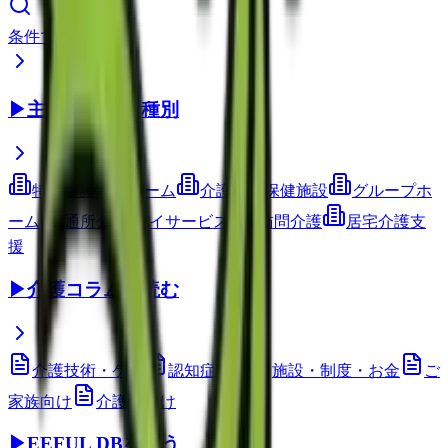
条件で検索
▶
主要サービス種別
特別養護老人ホーム
介護老人保健施設
グループホ
ーム
通所介護(デイサービス)
訪問介護
居宅介護支
援
▶
介護コラムを読む
介護技術・ケア
認知症ケア
施設・制度・お金
ご
家族向け
介護職向け
▶
EEFUL DBを使う