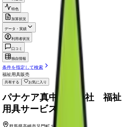
特色
加算状況
データ・実績
利用者状況
口コミ
独自情報
条件を指定して検索
福祉用具販売
共有する
お気に入り
パナケア真中株式会社 福祉
用具サービス
群馬県高崎市足門町１５０－１