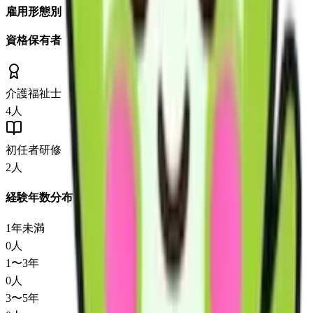
雇用形態別
資格保有者
介護福祉士
4
人
初任者研修
2
人
経験年数分布
1年未満
0
人
1〜3年
0
人
3〜5年