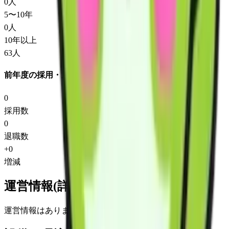
0
人
5〜10年
0
人
10年以上
63
人
前年度の採用・退職
0
採用数
0
退職数
+
0
増減
運営情報(詳細)
運営情報はありません