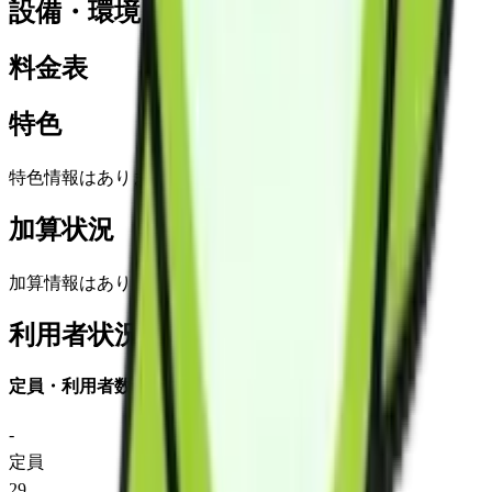
設備・環境
料金表
特色
特色情報はありません
加算状況
加算情報はありません
利用者状況
定員・利用者数
-
定員
29