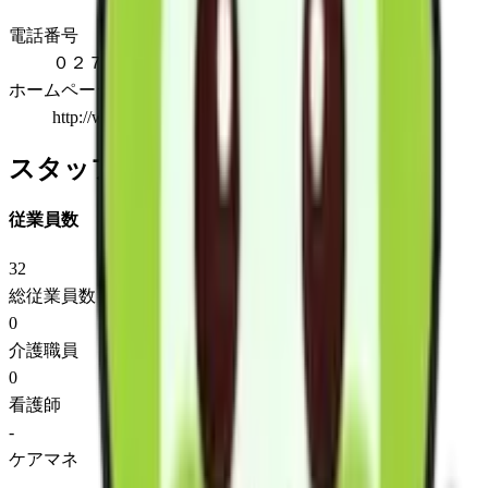
電話番号
０２７－３７３－５０９５
ホームページ
http://www.pmanaka.com/
スタッフ情報
従業員数
32
総従業員数
0
介護職員
0
看護師
-
ケアマネ