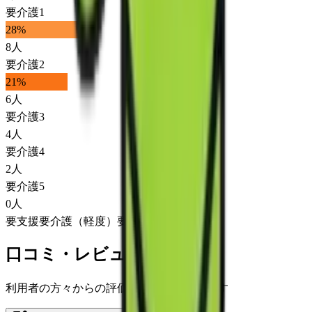
要介護1
28
%
8
人
要介護2
21
%
6
人
要介護3
4
人
要介護4
2
人
要介護5
0
人
要支援
要介護（軽度）
要介護（重度）
口コミ・レビュー
利用者の方々からの評価をご覧いただけます