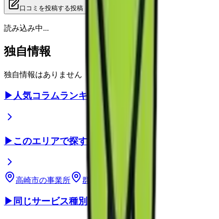
口コミを投稿する
投稿
読み込み中...
独自情報
独自情報はありません
▶
人気コラムランキング
▶
このエリアで探す
高崎市
の事業所
群馬県
の事業所
▶
同じサービス種別