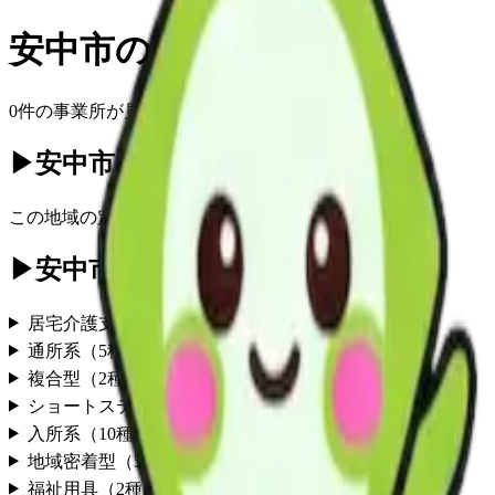
安中市
の
定期巡回
0
件の事業所が見つかりました
▶
安中市の定期巡回一覧
(
0
件)
この地域の
定期巡回
事業所情報は現在準備中です
▶
安中市の他のサービス
居宅介護支援
（
1
種別）
通所系
（
5
種別）
複合型
（
2
種別）
ショートステイ
（
4
種別）
入所系
（
10
種別）
地域密着型
（
5
種別）
福祉用具
（
2
種別）