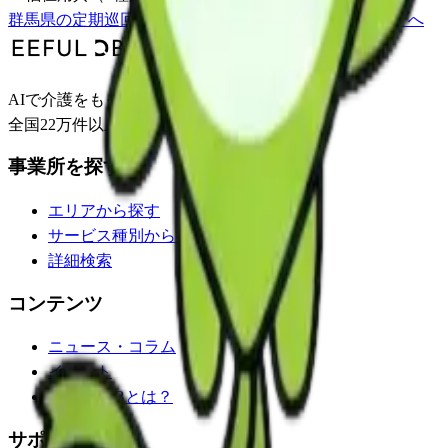
群馬県
の
定期巡回
一覧
安中市
の事業所一覧
事業所トップへ
AIで介護をもっとわかりやすく。
全国22万件以上の介護事業所情報を掲載。
事業所を探す
エリアから探す
サービス種別から探す
詳細検索
コンテンツ
ニュース・コラム
イベント
EEFUL DBとは？
サポート