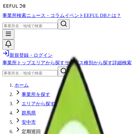
事業所検索
ニュース・コラム
イベント
EEFUL DBとは？
新規登録・ログイン
事業所トップ
エリアから探す
サービス種別から探す
詳細検索
ホーム
事業所を探す
エリアから探す
群馬県
安中市
定期巡回