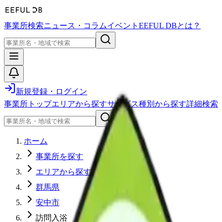
事業所検索
ニュース・コラム
イベント
EEFUL DBとは？
新規登録・ログイン
事業所トップ
エリアから探す
サービス種別から探す
詳細検索
ホーム
事業所を探す
エリアから探す
群馬県
安中市
訪問入浴