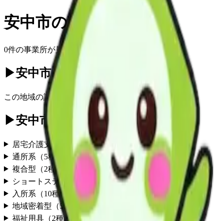
安中市
の
訪問入浴
0
件の事業所が見つかりました
▶
安中市の訪問入浴一覧
(
0
件)
この地域の
訪問入浴
事業所情報は現在準備中です
▶
安中市の他のサービス
居宅介護支援
（
1
種別）
通所系
（
5
種別）
複合型
（
2
種別）
ショートステイ
（
4
種別）
入所系
（
10
種別）
地域密着型
（
5
種別）
福祉用具
（
2
種別）