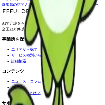
群馬県
の
訪問入浴
一覧
安中市
の事業所一覧
事業所トップへ
AIで介護をもっとわかりやすく。
全国22万件以上の介護事業所情報を掲載。
事業所を探す
エリアから探す
サービス種別から探す
詳細検索
コンテンツ
ニュース・コラム
イベント
EEFUL DBとは？
サポート