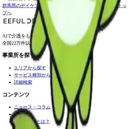
群馬県
の
デイケア
一覧
利根郡片品村
の事業所一覧
事業所トッ
プへ
AIで介護をもっとわかりやすく。
全国22万件以上の介護事業所情報を掲載。
事業所を探す
エリアから探す
サービス種別から探す
詳細検索
コンテンツ
ニュース・コラム
イベント
EEFUL DBとは？