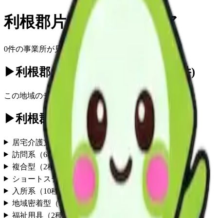
利根郡片品村
の
デイケア
0
件の事業所が見つかりました
▶
利根郡片品村のデイケア一覧
(
0
件)
この地域の
デイケア
事業所情報は現在準備中です
▶
利根郡片品村の他のサービス
居宅介護支援
（
1
種別）
訪問系
（
6
種別）
複合型
（
2
種別）
ショートステイ
（
4
種別）
入所系
（
10
種別）
地域密着型
（
5
種別）
福祉用具
（
2
種別）