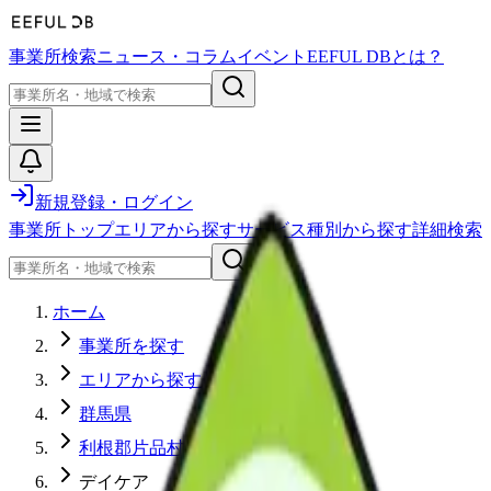
事業所検索
ニュース・コラム
イベント
EEFUL DBとは？
新規登録・ログイン
事業所トップ
エリアから探す
サービス種別から探す
詳細検索
ホーム
事業所を探す
エリアから探す
群馬県
利根郡片品村
デイケア