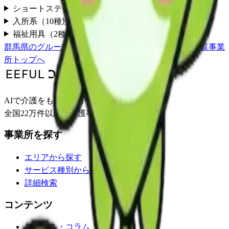
ショートステイ
（
4
種別）
入所系
（
10
種別）
福祉用具
（
2
種別）
群馬県
の
グループホーム
一覧
利根郡片品村
の事業所一覧
事業
所トップへ
AIで介護をもっとわかりやすく。
全国22万件以上の介護事業所情報を掲載。
事業所を探す
エリアから探す
サービス種別から探す
詳細検索
コンテンツ
ニュース・コラム