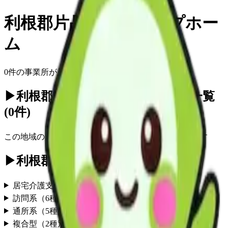
利根郡片品村
の
グループホー
ム
0
件の事業所が見つかりました
▶
利根郡片品村のグループホーム一覧
(
0
件)
この地域の
グループホーム
事業所情報は現在準備中です
▶
利根郡片品村の他のサービス
居宅介護支援
（
1
種別）
訪問系
（
6
種別）
通所系
（
5
種別）
複合型
（
2
種別）