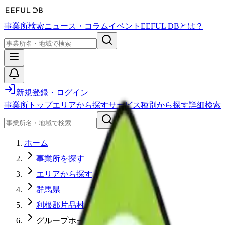
事業所検索
ニュース・コラム
イベント
EEFUL DBとは？
新規登録・ログイン
事業所トップ
エリアから探す
サービス種別から探す
詳細検索
ホーム
事業所を探す
エリアから探す
群馬県
利根郡片品村
グループホーム