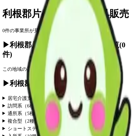
利根郡片品村
の
福祉用具販売
0
件の事業所が見つかりました
▶
利根郡片品村の福祉用具販売一覧
(
0
件)
この地域の
福祉用具販売
事業所情報は現在準備中です
▶
利根郡片品村の他のサービス
居宅介護支援
（
1
種別）
訪問系
（
6
種別）
通所系
（
5
種別）
複合型
（
2
種別）
ショートステイ
（
4
種別）