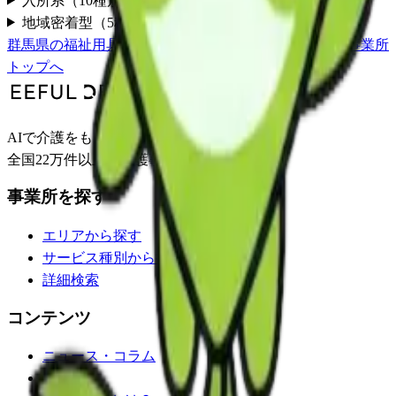
入所系
（
10
種別）
地域密着型
（
5
種別）
群馬県
の
福祉用具販売
一覧
利根郡片品村
の事業所一覧
事業所
トップへ
AIで介護をもっとわかりやすく。
全国22万件以上の介護事業所情報を掲載。
事業所を探す
エリアから探す
サービス種別から探す
詳細検索
コンテンツ
ニュース・コラム
イベント