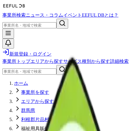
事業所検索
ニュース・コラム
イベント
EEFUL DBとは？
新規登録・ログイン
事業所トップ
エリアから探す
サービス種別から探す
詳細検索
ホーム
事業所を探す
エリアから探す
群馬県
利根郡片品村
福祉用具販売